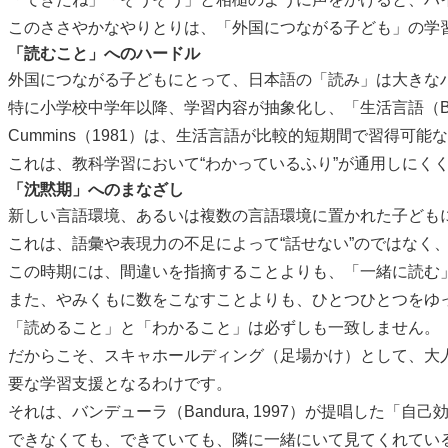
このささやかなやりとりは、「外国につながる子ども」の学
「読むこと」へのハードル
外国につながる子どもにとって、日本語の「読み」は大きな
特に小学校中学年以降、学習内容が抽象化し、「生活言語（B
Cummins（1981）は、生活言語が比較的短期間で習得
これは、教科学習において“わかっているふり”が通用しにく
「沈黙期」へのまなざし
新しい言語環境、あるいは複数の言語環境に置かれた子ども
これは、語彙や表現力の不足によって“話せない”のではなく、
この時期には、間違いを指摘することよりも、「一緒に読む
また、やみくもに数をこなすことよりも、ひとつひとつをゆ
「読めること」と「わかること」は必ずしも一致しません。
だからこそ、スキャホールディング（足場かけ）として、大
要な学習支援となるわけです。
それは、バンデューラ（Bandura, 1997）が提唱した「
できなくても、できていても、隣に一緒にいて見てくれてい