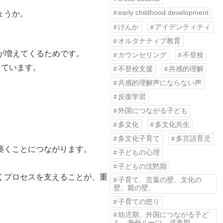
early childhood development
ょうか。
けんか
アイデンティティ
オルタナティブ教育
面が増えてくるためです。
カウンセリング
不登校
しています。
不登校支援
共感的理解
共感的理解声にならない声
反復学習
外国につながる子ども
多文化
多文化共生
多文化子育て
多言語育児
築くことにつながります。
子どもの心理
子どもの沈黙期
くプロセスを支えることが、重
子育て、言葉の壁、文化の
壁、親の壁、
子育ての怒り
幼児期、外国につながる子ど
も、海外ルーツ、児童期、