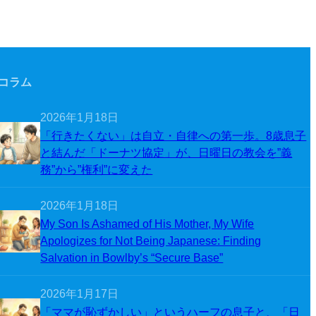
コラム
2026年1月18日
「行きたくない」は自立・自律への第一歩。8歳息子
と結んだ「ドーナツ協定」が、日曜日の教会を”義
務”から”権利”に変えた
2026年1月18日
My Son Is Ashamed of His Mother, My Wife
Apologizes for Not Being Japanese: Finding
Salvation in Bowlby’s “Secure Base”
2026年1月17日
「ママが恥ずかしい」というハーフの息子と、「日