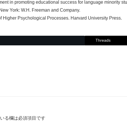
ent in promoting educational success for language minority st
ol. New York: W.H. Freeman and Company.
of Higher Psychological Processes. Harvard University Press.
Threads
いる欄は必須項目です