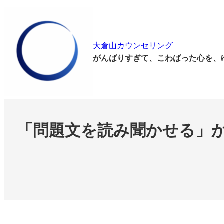
内
容
を
大倉山カウンセリング
ス
がんばりすぎて、こわばった心を、
キ
ッ
プ
「問題文を読み聞かせる」か