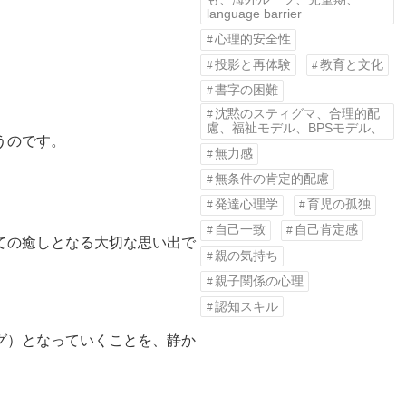
language barrier
心理的安全性
投影と再体験
教育と文化
書字の困難
沈黙のスティグマ、合理的配
慮、福祉モデル、BPSモデル、
うのです。
無力感
無条件の肯定的配慮
発達心理学
育児の孤独
自己一致
自己肯定感
ての癒しとなる大切な思い出で
親の気持ち
親子関係の心理
認知スキル
グ）となっていくことを、静か