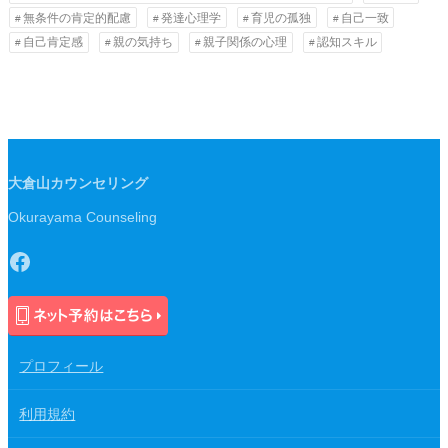
無条件の肯定的配慮
発達心理学
育児の孤独
自己一致
自己肯定感
親の気持ち
親子関係の心理
認知スキル
大倉山カウンセリング
Okurayama Counseling
Facebook
プロフィール
利用規約