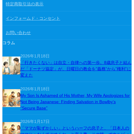
特定商取引法の表示
インフォームド・コンセント
お問い合わせ
コラム
2026年1月18日
「行きたくない」は自立・自律への第一歩。8歳息子と結ん
だ「ドーナツ協定」が、日曜日の教会を”義務”から”権利”に
変えた
2026年1月18日
My Son Is Ashamed of His Mother, My Wife Apologizes for
Not Being Japanese: Finding Salvation in Bowlby’s
“Secure Base”
2026年1月17日
「ママが恥ずかしい」というハーフの息子と、「日本人の