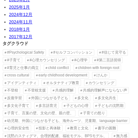
2025年1月
2024年12月
2024年11月
2018年1月
2017年12月
タグクラウド
#Psychological Safety
#セルフコンパッション
#信じて見守る
#子育て
#心理カウンセリング
#心理学
#第二言語習得
#育児と仕事の両立
child conflict
children with foreign root
cross cultural
early childhood development
けんか
アイデンティティ
オルタナティブ教育
カウンセリング
不登校
不登校支援
共感的理解
共感的理解声にならない声
反復学習
外国につながる子ども
多文化
多文化共生
多文化子育て
多言語育児
子どもの心理
子どもの沈黙期
子育て、言葉の壁、文化の壁、親の壁、
子育ての怒り
幼児期、外国につながる子ども、海外ルーツ、児童期、language barrier
心理的安全性
投影と再体験
教育と文化
書字の困難
沈黙のスティグマ、合理的配慮、福祉モデル、BPSモデル、
無力感