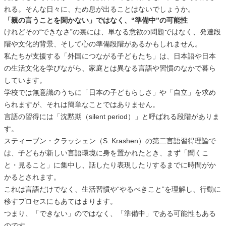
れる。そんな日々に、ため息が出ることはないでしょうか。
「親の言うことを聞かない」ではなく、“準備中”の可能性
けれどその“できなさ”の裏には、単なる意欲の問題ではなく、発達段
階や文化的背景、そして心の準備段階があるかもしれません。
私たちが支援する「外国につながる子どもたち」は、日本語や日本
の生活文化を学びながら、家庭とは異なる言語や習慣のなかで暮ら
しています。
学校では無意識のうちに「日本の子どもらしさ」や「自立」を求め
られますが、それは簡単なことではありません。
言語の習得には「沈黙期（silent period）」と呼ばれる段階がありま
す。
スティーブン・クラッシェン（S. Krashen）の第二言語習得理論で
は、子どもが新しい言語環境に身を置かれたとき、まず「聞くこ
と・見ること」に集中し、話したり表現したりするまでに時間がか
かるとされます。
これは言語だけでなく、生活習慣や“やるべきこと”を理解し、行動に
移すプロセスにもあてはまります。
つまり、「できない」のではなく、「準備中」である可能性もある
のです。