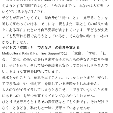
えようとする“期待”ではなく、「今のままでも、あなたは大丈夫」と
いう“信じるまなざし”です。
子どもが変わらなくても、親自身が「待つこと」「見守ること」を
通して変わっていける。そこには、親もまた「親としての成長の途
上にある存在」だという自己受容が含まれています。子どもが失敗
しても見守れる親であろうとしているか、そんな旅の途中にいるの
かもしれません。
子どもの「沈黙」と「できなさ」の背景を支える
Multicultural Kids & Families Supportでは、「家庭」「学校」「社
会」「文化」のあいだを行き来する子どもたちの声なき声に耳を傾
け、子どもたち、そして親や保護者も安心して自分らしさを育んで
いけるような支援を目指しています。
鼻水をかむことも、宿題を出すことも、もしかしたらまだ「安心し
てできる場」や「伝え方」を探している段階かもしれません。
大人の側がイライラしてしまうときこそ、「できていないことの奥
にあるもの」を見つめ直すタイミングなのかもしれません。
ひとりで見守ろうとするその責任感はとても立派です。それだけで
なく、ときどき、私たちと一緒に見守っていきませんか。