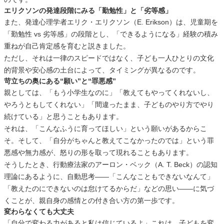
エリクソンの発達段階にみる「勤勉性」と「劣等感」
また、発達心理学者エリク・エリクソン（E. Erikson）は、児童期を
「勤勉性 vs 劣等感」の段階とし、「できるようになる」経験の積み
重ねが自己肯定感を育むと説きました。
ただし、それは一律のスピードではなく、子ども一人ひとりの文化
的背景や安心感の土台によって、タイミングが異なるのです。
苛立ちの奥にある“願い”と“罪悪感”
親としては、「もう小学生なのに」「教えてもやってくれないし、
やろうともしてくれない」「間違ったまま、子どものやり方でやり
続けている」と思うこともあります。
それは、「こんなふうに育ってほしい」という願いがあるからこ
そ。そして、「自分がちゃんと教えてこなかったのでは」という罪
悪感や無力感が、怒りの形を取って現れることもあります。
そうしたとき、行動療法家のアーロン・ベック（A. T. Beck）の認知
理論にあるように、自動思考――「こんなこともできないなんて」
「教えたのにできないのは怠けてるからだ」などの思い――に気づ
くことが、親自身の感情との付き合い方の第一歩です。
変わらなくても大丈夫
「自分で変わる力があると私は信じているよ」これは、子どもを変