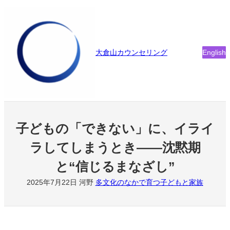
内
容
を
ス
大倉山カウンセリング
English
キ
ッ
プ
子どもの「できない」に、イライ
ラしてしまうとき――沈黙期
と“信じるまなざし”
2025年7月22日
河野
多文化のなかで育つ子どもと家族