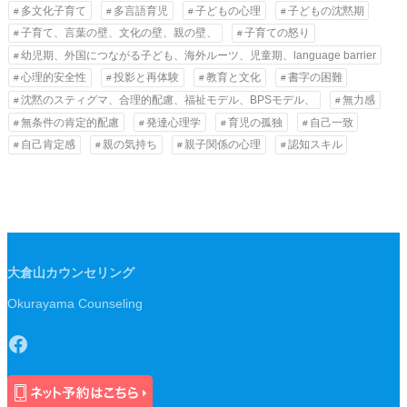
多文化子育て
多言語育児
子どもの心理
子どもの沈黙期
子育て、言葉の壁、文化の壁、親の壁、
子育ての怒り
幼児期、外国につながる子ども、海外ルーツ、児童期、language barrier
心理的安全性
投影と再体験
教育と文化
書字の困難
沈黙のスティグマ、合理的配慮、福祉モデル、BPSモデル、
無力感
無条件の肯定的配慮
発達心理学
育児の孤独
自己一致
自己肯定感
親の気持ち
親子関係の心理
認知スキル
大倉山カウンセリング
Okurayama Counseling
Facebook