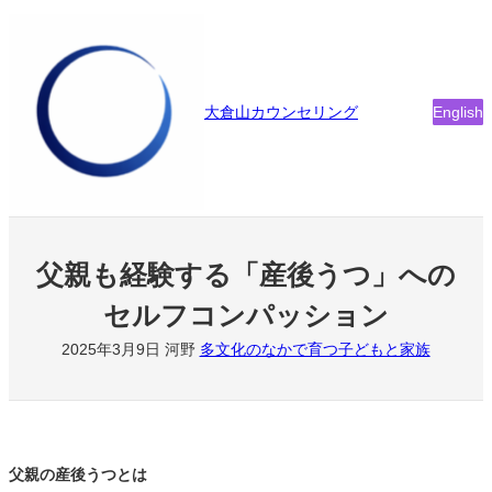
内
容
を
ス
大倉山カウンセリング
English
キ
ッ
プ
父親も経験する「産後うつ」への
セルフコンパッション
2025年3月9日
河野
多文化のなかで育つ子どもと家族
父親の産後うつとは