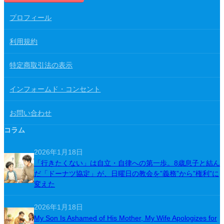
プロフィール
利用規約
特定商取引法の表示
インフォームド・コンセント
お問い合わせ
コラム
2026年1月18日
「行きたくない」は自立・自律への第一歩。8歳息子と結ん
だ「ドーナツ協定」が、日曜日の教会を”義務”から”権利”に
変えた
2026年1月18日
My Son Is Ashamed of His Mother, My Wife Apologizes for