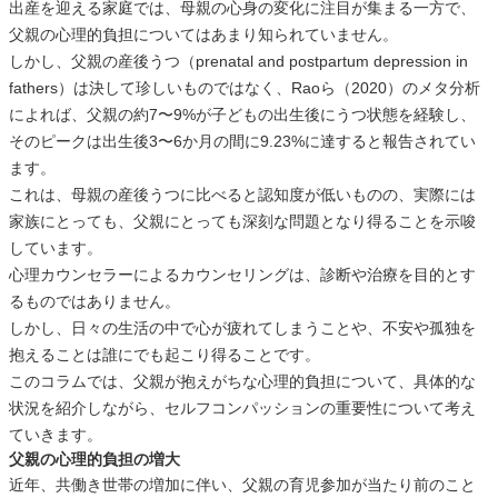
出産を迎える家庭では、母親の心身の変化に注目が集まる一方で、
父親の心理的負担についてはあまり知られていません。
しかし、父親の産後うつ（prenatal and postpartum depression in
fathers）は決して珍しいものではなく、Raoら（2020）のメタ分析
によれば、父親の約7〜9%が子どもの出生後にうつ状態を経験し、
そのピークは出生後3〜6か月の間に9.23%に達すると報告されてい
ます。
これは、母親の産後うつに比べると認知度が低いものの、実際には
家族にとっても、父親にとっても深刻な問題となり得ることを示唆
しています。
心理カウンセラーによるカウンセリングは、診断や治療を目的とす
るものではありません。
しかし、日々の生活の中で心が疲れてしまうことや、不安や孤独を
抱えることは誰にでも起こり得ることです。
このコラムでは、父親が抱えがちな心理的負担について、具体的な
状況を紹介しながら、セルフコンパッションの重要性について考え
ていきます。
父親の心理的負担の増大
近年、共働き世帯の増加に伴い、父親の育児参加が当たり前のこと