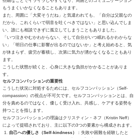
些細なことでイライラしやすくなり、周囲とのコミュニケーション
もうまくいかなくなることもあります。
また、周囲に「大変そうだね」と気遣われても、「自分は父親なの
だから、これくらいで弱音を吐くべきではない」と思い込んでしま
い、誰にも相談できずに孤立してしまうこともありました。
「いつ泣きやむかわからない、そして自分がいつ眠れるかわからな
い」「明日の仕事に影響が出るのではないか」と考え始めると、気
が休まらず、疲労が蓄積し、次第に気力が湧かなくなることもあり
ます。
こうした状態が続くと、心身に大きな負担がかかることがありま
す。
セルフコンパッションの重要性
こうした状況に対処するためには、セルフコンパッション（Self-
compassion）の視点が不可欠です。セルフコンパッションとは、自
分を責めるのではなく、優しく受け入れ、共感し、ケアする姿勢を
持つことを指します。
セルフコンパッションの理論はクリスティン・ネフ（Kristin Neff）
によって提唱されており、主に以下の3つの要素から構成されます。
自己への優しさ（Self-kindness）
：失敗や困難を経験したと