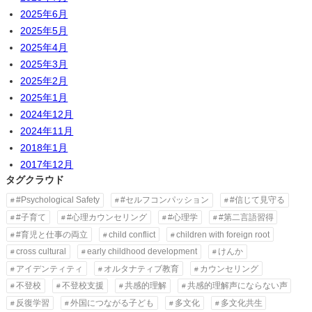
2025年6月
2025年5月
2025年4月
2025年3月
2025年2月
2025年1月
2024年12月
2024年11月
2018年1月
2017年12月
タグクラウド
#Psychological Safety
#セルフコンパッション
#信じて見守る
#子育て
#心理カウンセリング
#心理学
#第二言語習得
#育児と仕事の両立
child conflict
children with foreign root
cross cultural
early childhood development
けんか
アイデンティティ
オルタナティブ教育
カウンセリング
不登校
不登校支援
共感的理解
共感的理解声にならない声
反復学習
外国につながる子ども
多文化
多文化共生