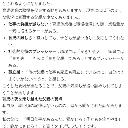
とされるようになりました。
育児休業の取得を促進する動きもありますが、現実には以下のよう
な状況に直面する父親が少なくありません。
仕事の負担が減らない
：育児休業後に職場復帰した際、業務量が
一気に増えるケースがある。
育児の難しさ
：努力しても、子どもが思い通りに反応してくれな
い。
社会的期待のプレッシャー
：職場では「良き社会人」、家庭では
「良き夫」、さらに「良き父親」であろうとするプレッシャーが
ある。
孤立感
：「他の父親は仕事も家庭も両立しているのに、自分はう
まくいかないのでは」と感じる。
こうした要因が重なることで、父親の気持ちが追い詰められてしま
うことがあります。
育児の夜を乗り越えた父親の視点
私自身、幼い頃の記憶はないものの、母から聞かされた話がありま
す。
私の父は、「明日仕事があるんだ。寝かせろ！子どもを泣きやませ
て、静かにさせろ！」と言うタイプだったそうです。