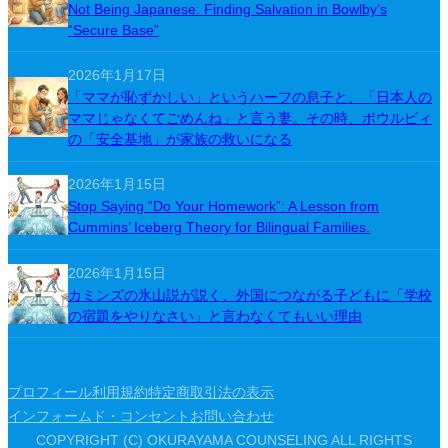
Not Being Japanese: Finding Salvation in Bowlby’s
“Secure Base”
2026年1月17日
「ママが恥ずかしい」というハーフの息子と、「日本人の
ママじゃなくてごめんね」と言う妻。その時、ボウルビィ
の「安全基地」が家族の救いになる
2026年1月15日
Stop Saying “Do Your Homework”: A Lesson from
Cummins’ Iceberg Theory for Bilingual Families.
2026年1月15日
カミンズの氷山説が説く、外国につながる子どもに「学校
の宿題をやりなさい」と言わなくてもいい理由
プロフィール
利用規約
特定商取引法の表示
インフォームド・コンセント
お問い合わせ
COPYRIGHT (C) OKURAYAMA COUNSELING ALL RIGHTS