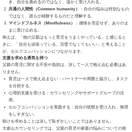
き、自分を責めるのではなく、温かく受け入れる。
共通の人間性（Common humanity）
：自分の悩みは特別なもの
ではなく、誰もが経験するものだと理解する。
マインドフルネス（Mindfulness）
：感情を否定せず、ありのま
まに受け止める。
例えば、「他の父親はもっと育児をうまくやっている」と感じると
きに、「自分も頑張っている。完璧でなくてもいい」と考えること
が、セルフコンパッションにつながります。
支援を求める勇気を持つ
父親の育児に関する不安や負担は、決して一人で抱え込む必要はあ
りません。
育児は一人で抱え込まない：パートナーや周囲と協力し、タスク
を分担する。
心理的支援を受ける：カウンセリングやサポートグループの活
用。
セルフコンパッションを実践する：自分の状態を受け入れ、無理
をしすぎない。
助けを求めることは決して恥ずかしいことではありません。
大倉山カウンセリングでは、父親の育児や家庭の悩みについての相