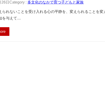
月26日
Category :
多文化のなかで育つ子どもと家族
えられないことを受け入れる心の平静を、変えられることを変
知を与えて…
ore