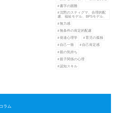
書字の困難
沈黙のスティグマ、合理的配
慮、福祉モデル、BPSモデル、
無力感
無条件の肯定的配慮
発達心理学
育児の孤独
自己一致
自己肯定感
親の気持ち
親子関係の心理
認知スキル
コラム