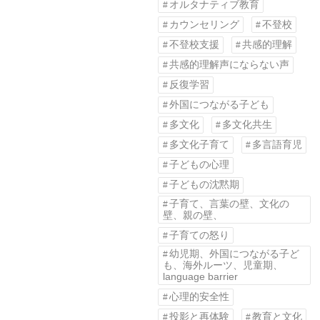
オルタナティブ教育
カウンセリング
不登校
不登校支援
共感的理解
共感的理解声にならない声
反復学習
外国につながる子ども
多文化
多文化共生
多文化子育て
多言語育児
子どもの心理
子どもの沈黙期
子育て、言葉の壁、文化の
壁、親の壁、
子育ての怒り
幼児期、外国につながる子ど
も、海外ルーツ、児童期、
language barrier
心理的安全性
投影と再体験
教育と文化