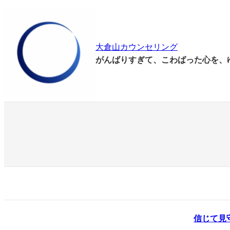
内
容
を
大倉山カウンセリング
ス
がんばりすぎて、こわばった心を、
キ
ッ
プ
信じて