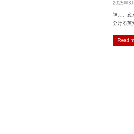
2025年3
神よ、変
分ける英
Read m