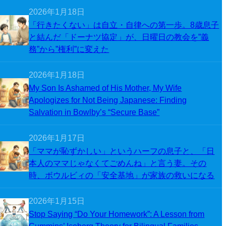
2026年1月18日
「行きたくない」は自立・自律への第一歩。8歳息子
と結んだ「ドーナツ協定」が、日曜日の教会を”義
務”から”権利”に変えた
2026年1月18日
My Son Is Ashamed of His Mother, My Wife
Apologizes for Not Being Japanese: Finding
Salvation in Bowlby’s “Secure Base”
2026年1月17日
「ママが恥ずかしい」というハーフの息子と、「日
本人のママじゃなくてごめんね」と言う妻。その
時、ボウルビィの「安全基地」が家族の救いになる
2026年1月15日
Stop Saying “Do Your Homework”: A Lesson from