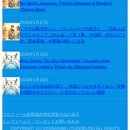
Not Being Japanese: Finding Salvation in Bowlby’s
“Secure Base”
2026年1月17日
「ママが恥ずかしい」というハーフの息子と、「日本人の
ママじゃなくてごめんね」と言う妻。その時、ボウルビィ
の「安全基地」が家族の救いになる
2026年1月15日
Stop Saying “Do Your Homework”: A Lesson from
Cummins’ Iceberg Theory for Bilingual Families.
2026年1月15日
カミンズの氷山説が説く、外国につながる子どもに「学校
の宿題をやりなさい」と言わなくてもいい理由
プロフィール
利用規約
特定商取引法の表示
インフォームド・コンセント
お問い合わせ
COPYRIGHT (C) OKURAYAMA COUNSELING ALL RIGHTS