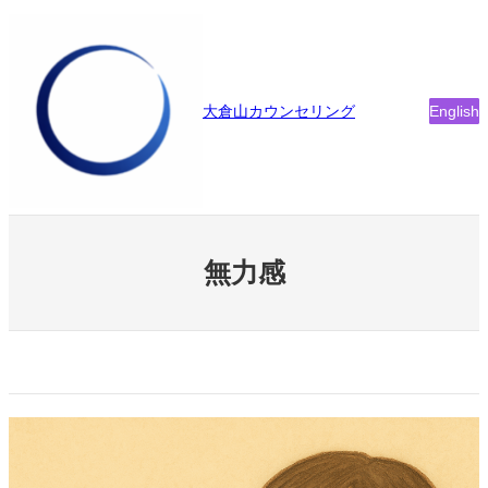
内
容
を
ス
大倉山カウンセリング
English
キ
ッ
プ
無力感