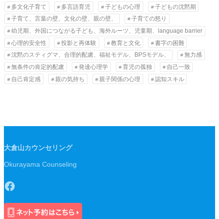
多文化子育て
多言語育児
子どもの心理
子どもの沈黙期
子育て、言葉の壁、文化の壁、親の壁、
子育ての怒り
幼児期、外国につながる子ども、海外ルーツ、児童期、language barrier
心理的安全性
投影と再体験
教育と文化
書字の困難
沈黙のスティグマ、合理的配慮、福祉モデル、BPSモデル、
無力感
無条件の肯定的配慮
発達心理学
育児の孤独
自己一致
自己肯定感
親の気持ち
親子関係の心理
認知スキル
大倉山カウンセリング
Okurayama Counseling
Facebook