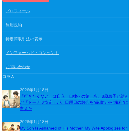
プロフィール
利用規約
特定商取引法の表示
インフォームド・コンセント
お問い合わせ
コラム
2026年1月18日
「行きたくない」は自立・自律への第一歩。8歳息子と結ん
だ「ドーナツ協定」が、日曜日の教会を”義務”から”権利”に
変えた
2026年1月18日
My Son Is Ashamed of His Mother, My Wife Apologizes for