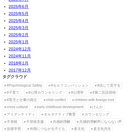
2025年6月
2025年5月
2025年4月
2025年3月
2025年2月
2025年1月
2024年12月
2024年11月
2018年1月
2017年12月
タグクラウド
#Psychological Safety
#セルフコンパッション
#信じて見守る
#子育て
#心理カウンセリング
#心理学
#第二言語習得
#育児と仕事の両立
child conflict
children with foreign root
cross cultural
early childhood development
けんか
アイデンティティ
オルタナティブ教育
カウンセリング
不登校
不登校支援
共感的理解
共感的理解声にならない声
反復学習
外国につながる子ども
多文化
多文化共生